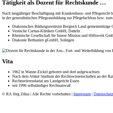
Tätigkeit als Dozent für Rechtskunde …
Nach langjähriger Beschäftigung mit Krankenhaus- und Pflegerecht bi
in der generalistischen Pflegeausbildung zur Pflegefachfrau bzw. zu
Diakonisches Bildungszentrum Bergisch Land gemeinnützig
Vestische Caritas-Kliniken GmbH, Datteln
Rheinische Gesellschaft für Innere Mission und Hilfswerk Gm
Diakonie Bethanien gGmbH, Solingen
Vita
1962 in Wanne-Eickel
geboren und dort aufgewachsen
Nach dem Abitur Studium der Rechts­wissen­schaften an der R
Rechts­referendariat am Landgericht Essen
seit 1996 selbständiger Rechtsanwalt
© RA Jörg Zilius | Alle Rechte vorbehalten |
Impressum
|
Datenschutz